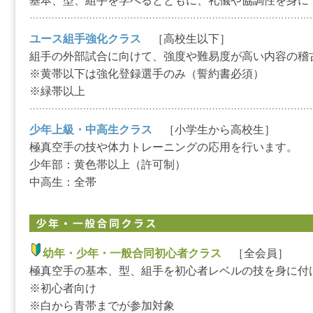
基本、型、組手を学べるとともに、礼儀や協調性を身に
ユース組手強化クラス
［高校生以下］
組手の外部試合に向けて、強度や難易度が高い内容の稽
※黄帯以下は強化登録選手のみ（誓約書必須）
※緑帯以上
少年上級・中高生クラス
［小学生から高校生］
極真空手の技や体力トレーニングの応用を行います。
少年部：黄色帯以上（許可制）
中高生：全帯
幼年・少年・一般合同初心者クラス
［全会員］
極真空手の基本、型、組手を初心者レベルの技を身に付
※初心者向け
※白から青帯までが参加対象