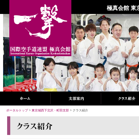
極真会館 東
ポータルトップ
>
東京城西下北沢・町田支部
> クラス紹介