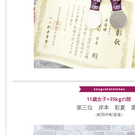
11歳女子+35kgの部
第三位 岸本 彩夏 
（町田中町道場）