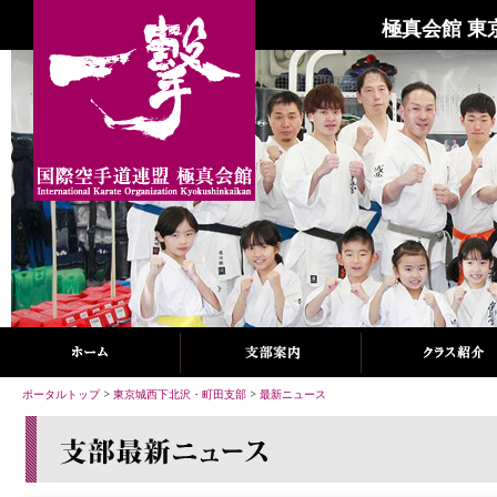
極真会館 東
ポータルトップ
>
東京城西下北沢・町田支部
>
最新ニュース