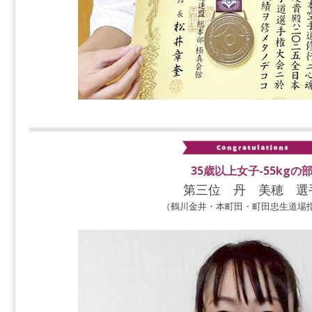
35歳以上女子-55kgの
第三位 丹 美穂 選
（鶴川金井・本町田・町田忠生道場