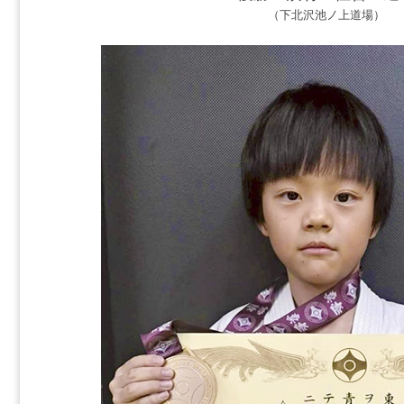
（下北沢池ノ上道場）