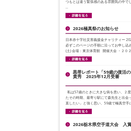
つもとは違う緊張感のある雰囲気の中で
…
2026極真祭のお知らせ
日本赤十字社災害義援金チャリティー 20
必ずこのページの手順に沿ってお申し込みく
(土) 会場：東京体育館 開催大会 ・２
黒帯レポート「59歳の復活
貴秀 2025年12月受審
私は57歳のときに大きな病を患い、２
たその時期、最寄り駅にて森先生と出会
直したい」と強く思い、59歳で極真空手
2026栃木県空手道大会 入賞