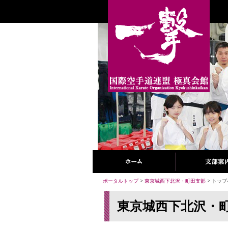
ポータルトップ
>
東京城西下北沢・町田支部
> トッ
東京城西下北沢・