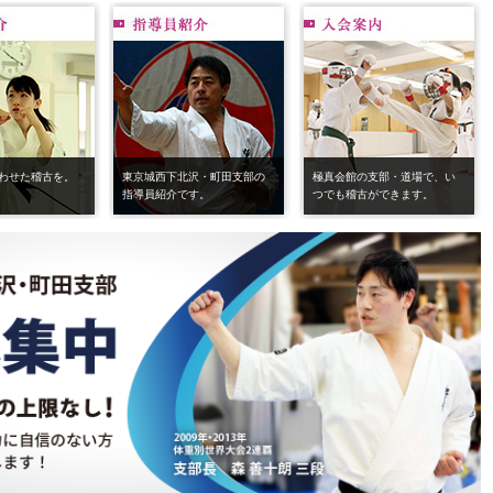
わせた稽古を。
東京城西下北沢・町田支部の
極真会館の支部・道場で、い
指導員紹介です。
つでも稽古ができます。