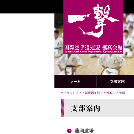
ポータルトップ
>
群馬西支部
>
支部案内
> 道場
藤岡道場