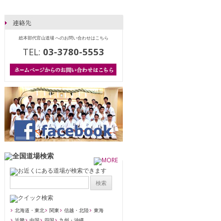
総本部代官山道場 へのお問い合わせはこちら
TEL:
03-3780-5553
北海道・東北
関東
信越・北陸
東海
近畿
中国
四国
九州・沖縄