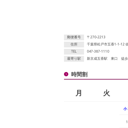
郵便番号
〒270-2213
住所
千葉県松戸市五香1-1-12
TEL
047-387-1110
最寄り駅
新京成五香駅 東口 徒歩
時間割
月
火
小
1