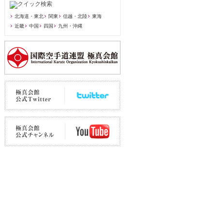
北海道・東北
関東
信越・北陸
東海
近畿
中国
四国
九州・沖縄