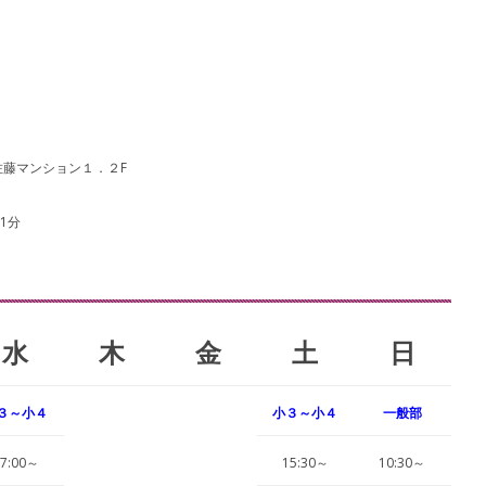
 佐藤マンション１．２F
1分
水
木
金
土
日
３～小４
小３～小４
一般部
7:00～
15:30～
10:30～