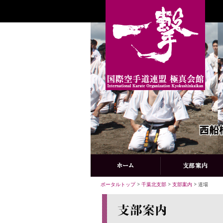
ポータルトップ
>
千葉北支部
>
支部案内
> 道場