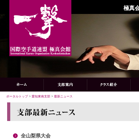
極真会
ポータルトップ
>
愛知東南支部
>
最新ニュース
全山梨県大会