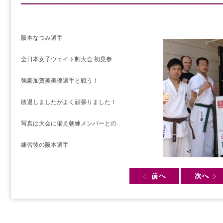
阪本なつみ選手
全日本女子ウェイト制大会 初見参
強豪加賀美美優選手と戦う！
敗退しましたがよく頑張りました！
写真は大会に備え朝練メンバーとの
練習後の阪本選手
Post navigation