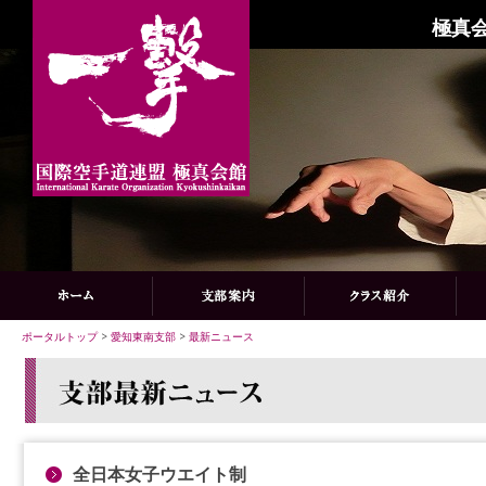
極真会
ポータルトップ
>
愛知東南支部
>
最新ニュース
全日本女子ウエイト制