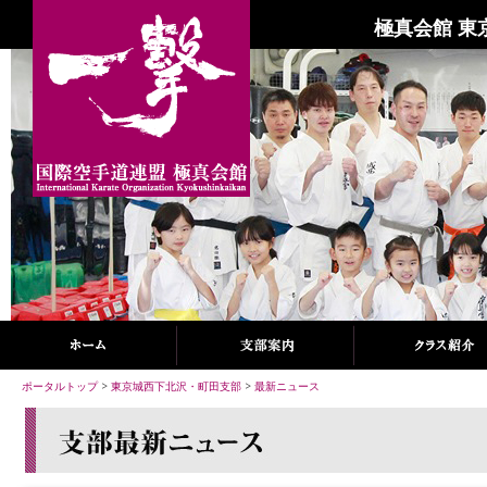
極真会館 東
ポータルトップ
>
東京城西下北沢・町田支部
>
最新ニュース