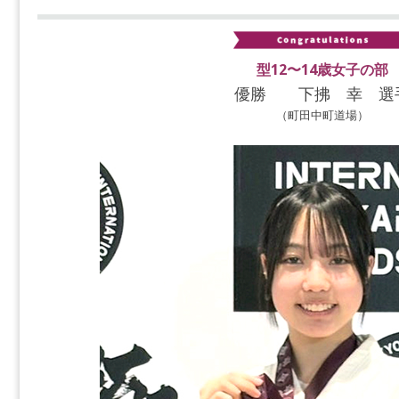
型12〜14歳女子の部
優勝 下拂 幸 選
（町田中町道場）