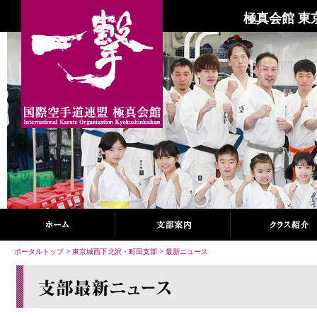
極真会館 東
ポータルトップ
>
東京城西下北沢・町田支部
>
最新ニュース