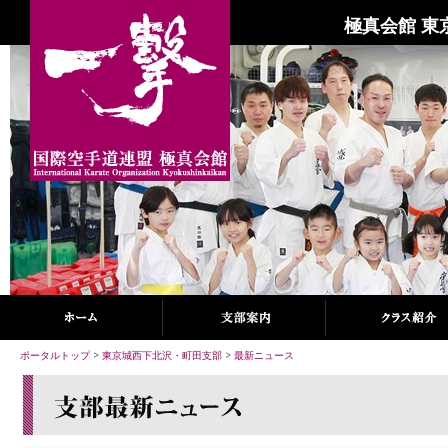
極真会館 東
ポータルトップ
>
東京城西下北沢・町田支部
>
最新ニュース