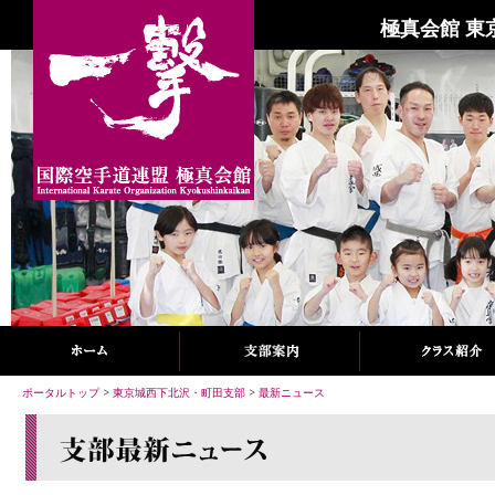
極真会館 東
ポータルトップ
>
東京城西下北沢・町田支部
>
最新ニュース