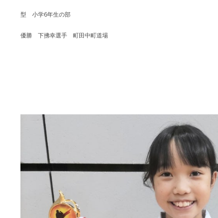
型 小学6年生の部
優勝 下拂幸選手 町田中町道場