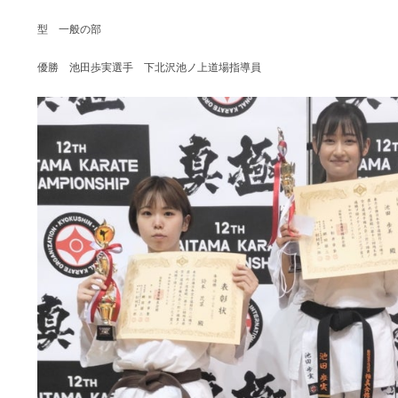
型 一般の部
優勝 池田歩実選手 下北沢池ノ上道場指導員