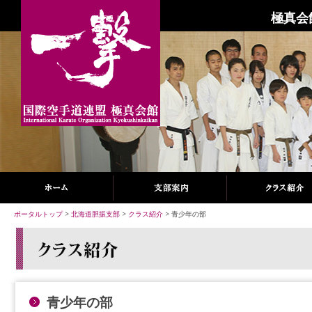
極真会
ポータルトップ
>
北海道胆振支部
>
クラス紹介
> 青少年の部
青少年の部