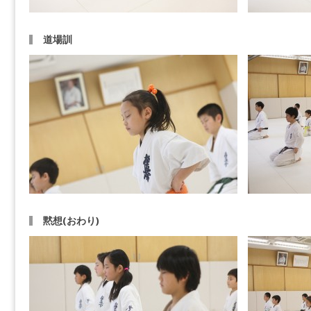
道場訓
黙想(おわり)