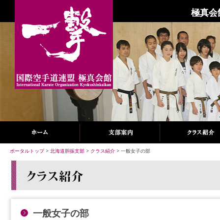
極真会
ポータルトップ
>
北海道胆振支部
>
クラス紹介
> 一般女子の部
一般女子の部