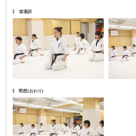
道場訓
黙想(おわり)