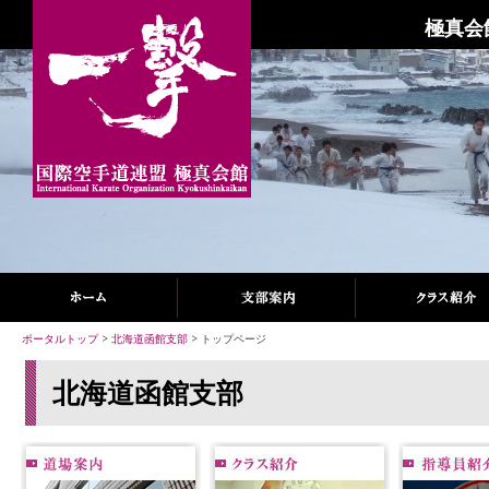
極真会
ポータルトップ
>
北海道函館支部
> トップページ
北海道函館支部