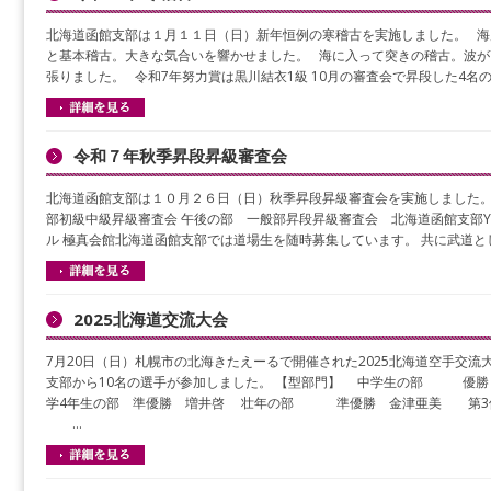
北海道函館支部は１月１１日（日）新年恒例の寒稽古を実施しました。 海
と基本稽古。大きな気合いを響かせました。 海に入って突きの稽古。波が
張りました。 令和7年努力賞は黒川結衣1級 10月の審査会で昇段した4名の
令和７年秋季昇段昇級審査会
北海道函館支部は１０月２６日（日）秋季昇段昇級審査会を実施しました。
部初級中級昇級審査会 午後の部 一般部昇段昇級審査会 北海道函館支部Yo
ル 極真会館北海道函館支部では道場生を随時募集しています。 共に武道と
2025北海道交流大会
7月20日（日）札幌市の北海きたえーるで開催された2025北海道空手交流
支部から10名の選手が参加しました。 【型部門】 中学生の部 優勝
学4年生の部 準優勝 増井啓 壮年の部 準優勝 金津亜美 第3
…