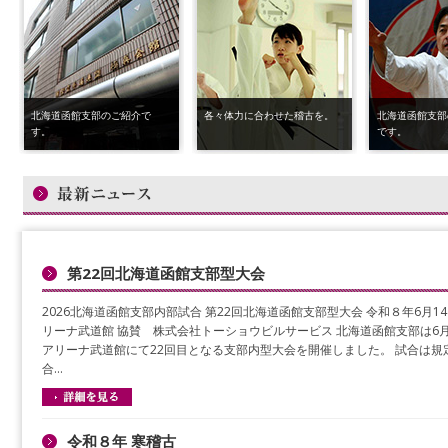
北海道函館支部のご紹介で
各々体力に合わせた稽古を。
北海道函館支部
す。
です。
第22回北海道函館支部型大会
2026北海道函館支部内部試合 第22回北海道函館支部型大会 令和８年6月1
リーナ武道館 協賛 株式会社トーショウビルサービス 北海道函館支部は6月
アリーナ武道館にて22回目となる支部内型大会を開催しました。 試合は規
合…
令和８年 寒稽古