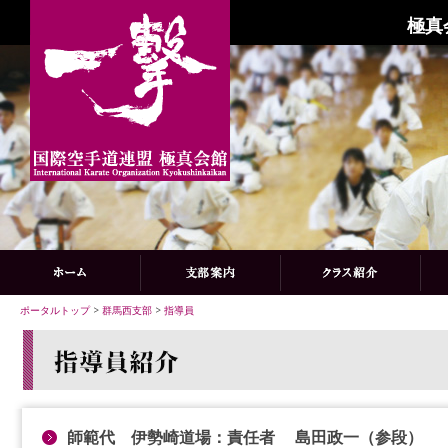
極真
ポータルトップ
>
群馬西支部
>
指導員
師範代 伊勢崎道場：責任者 島田政一（参段）