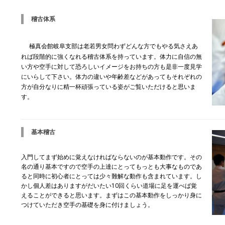
稽古体系
極真会館岐阜支部は
老若男女問わず
どんな方でもやる気さえあ
れば段階的に強くなれる稽古体系を持っています。体力に自信の無
い方や空手に対して恐ろしいイメージをお持ちの方も是非一度見学
にいらして下さい。体力の違いや年齢差などがあってもそれぞれの
方が自分なりに精一杯頑張っている姿がご覧いただけると思いま
す。
基本稽古
入門してまず始めに覚えなければならないのが基本動作です。その
名の通り基本ですので空手の上達にとってもっとも大事なものであ
ると同時に初心者にとっては少々難解な動作も含まれています。し
かし個人差はありますがだいたい10回くらい道場に足を運べば覚
えることができると思います。まずはこの基本動作をしっかり身に
つけていただき空手の基礎を身に付けましょう。