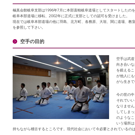
極真会館岐阜支部は1996年7月に本部直轄岐阜道場としてスタートしたのを
岐阜本部道場に移転、2002年に正式に支部としての認可を受けました。
現在では岐阜本部道場の他に羽島、北方町、各務原、大垣、関に道場、教
を参照して下さい。
空手の目的
空手は武道
向き合いな
を鍛えるこ
が他人にも
がら生きて
今の世の中
それでいい
なりません
してしまっ
のようなこ
いう場所は
持ちながら稽古するところです。現代社会において今必要とされているの