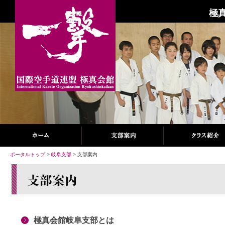
極
ポータルトップ
>
岐阜支部
> 支部案内
極真会館岐阜支部とは