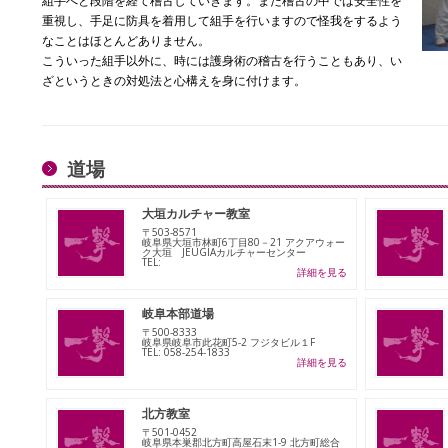
組手へと段階を経て稽古していきます。また稽古の中では安全性を
重視し、手足に防具を着用して組手を行いますので怪我をするよう
なことはほとんどありません。
こういった組手以外に、時には護身術の稽古を行うこともあり、い
ざというときの対処法と心構えを身に付けます。
道場
大垣カルチャー教室
〒503-8571
岐阜県大垣市林町6丁目80－21 アクアウォー
ク大垣 JEUGIAカルチャーセンター
TEL:
詳細を見る
岐阜本部道場
〒500-8333
岐阜県岐阜市此花町5-2 フジタビル１F
TEL: 058-254-1833
詳細を見る
北方教室
〒501-0452
岐阜県本巣郡北方町高屋石末1-9 北方町総合