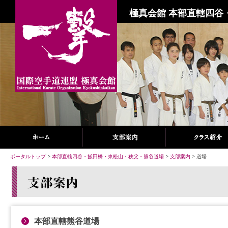
極真会館 本部直轄四谷
ポータルトップ
>
本部直轄四谷・飯田橋・東松山・秩父・熊谷道場
>
支部案内
> 道場
本部直轄熊谷道場