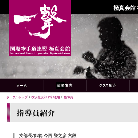
極真会館
ポータルトップ
>
横浜北支部 戸部道場
>
指導員
支部長/師範 今西 登之彦 六段