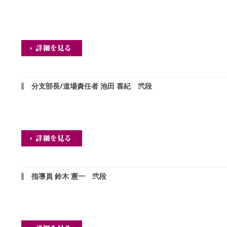
分支部長/道場責任者 池田 喜紀 弐段
指導員 鈴木 憲一 弐段