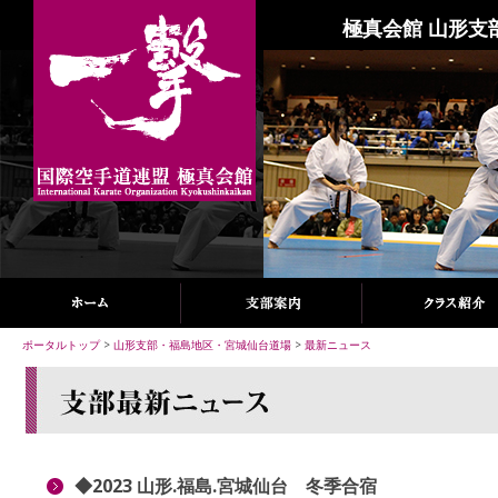
極真会館 山形支
ポータルトップ
>
山形支部・福島地区・宮城仙台道場
>
最新ニュース
◆2023 山形.福島.宮城仙台 冬季合宿