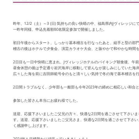
昨年、12/2（土）～3 (日) 気持ちの良い快晴の中、福島県内Jヴィレッジにて
一昨年同様、申込先着順80名限定参加で開催しました。
初日午後からスタート、しっかり基本稽古を行なったあと、組手と型の部
稽古の後はホテルで夕食会、演芸カラオケ大会、と賑やかで和やかな時間
2日目も一日中快晴に恵まれ、Jヴィレッジホテルのバイキング朝食後、午
昼食休憩の後は予定通り岩沢海岸に移動して皆んなが楽しみにしていた海
広々した海を前に吉田師範号令のもと清々しい気持で冬の海で基本稽古を
2日間トラブルなく、少年部も一般部も今年2023年の締めに相応しい和合
参加した皆さん本当にお疲れ様でした。
送迎、応援下さいましたご父兄の方々、快適な2日間を過ごさせて下さいま
す。送迎、応援下さいましたご父兄さま、快適な2日間を過ごさせて下さい
く感謝申し上げます。
2024年も目標新たに頑張っていきましょう！