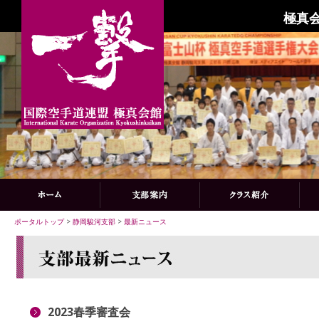
極真会
ポータルトップ
>
静岡駿河支部
>
最新ニュース
2023春季審査会