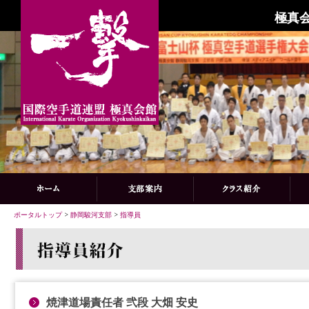
極真会
ポータルトップ
>
静岡駿河支部
>
指導員
焼津道場責任者 弐段 大畑 安史