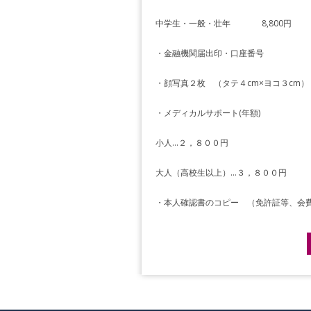
中学生・一般・壮年 8,800円
・金融機関届出印・口座番号
・顔写真２枚 （タテ４cm×ヨコ３cm）
・メディカルサポート(年額)
小人…２，８００円
大人（高校生以上）…３，８００円
・本人確認書のコピー （免許証等、会
Post navigation