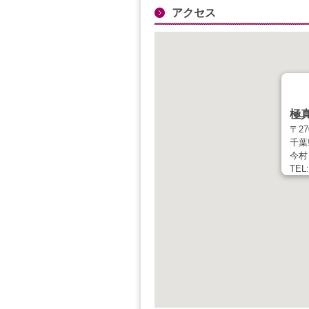
アクセス
極
〒27
千葉
今村
TEL: