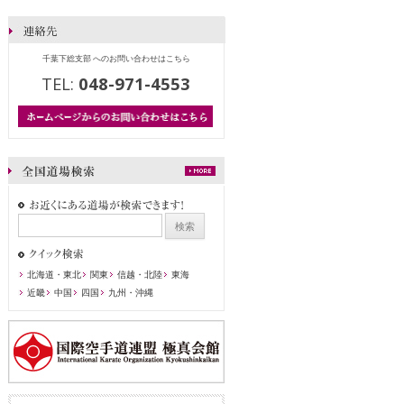
千葉下総支部 へのお問い合わせはこちら
TEL:
048-971-4553
北海道・東北
関東
信越・北陸
東海
近畿
中国
四国
九州・沖縄