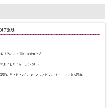
孫子道場
会日本代表の小沼隆一が責任指導。
お気軽にお問い合わせください。
室完備。サンドバック、キックミットなどトレーニング器具完備。