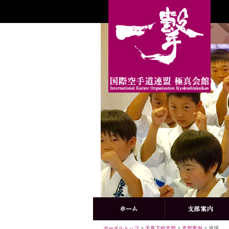
ポータルトップ
>
千葉下総支部
>
支部案内
> 道場