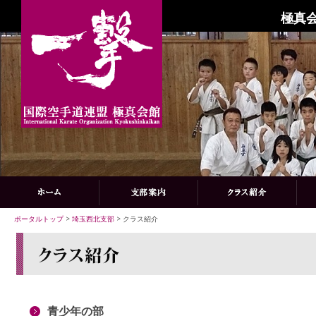
極真会
ポータルトップ
>
埼玉西北支部
> クラス紹介
青少年の部