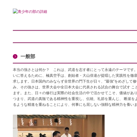
一般部
本当の強さとは何か？ これは、武道を志す者にとって永遠のテーマです
いに答えるために、極真空手は、創始者・大山倍達が提唱した実践性を徹底
求します。日本国内のみならず全世界の門下生が日々、”最強”をめざして修
み、その強さは、世界大会や全日本大会に代表される試合の舞台で試す こ
ます。また、日々の修行は実際の社会生活の中で活かせてこそ、価値があ
つまり、武道の真髄である精神性を重視し、伝統、礼節を重んじ、 断崖を
るような精進を重ねることにより、何事にも屈しない強靱な精神力を養い