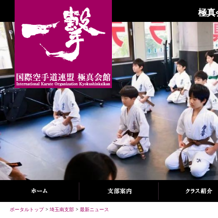
極真
ポータルトップ
>
埼玉南支部
>
最新ニュース