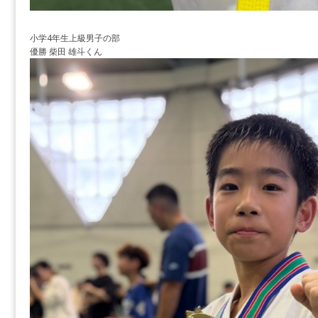
小学4年生上級男子の部
優勝 柴田 雄斗くん