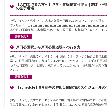
【入門希望者の方へ】見学・体験稽古可能日｜志木・朝
の空手道場
押忍！ゆうぞう先生です。 志木と朝霞と戸田で200名ほどの生徒と空手を
ております。 ◻︎◼︎◻︎◼︎◻︎◼︎◻︎◼︎◻︎◼︎◻︎◼︎◻︎◼︎◻︎◼︎◻︎◼︎◻︎◼︎◻︎◼︎◻︎◼︎◻︎◼︎◻︎◼︎◻︎◼︎◻︎◼︎◻︎
真会館 埼玉南支部 志木道場 〒353-0004 埼玉県志木市本町5-18-8-2F TEL : 
戸田公園駅から戸田公園道場への行き方
押忍！ゆうぞう先生です。 今日は8月に新しくオープンする極真会館埼玉
場への戸田公園駅からの行き方を案内させていただきます。 まずは戸田公
ね！ ①埼京線「戸田公園駅」東口を出ていただいたら、目の前のT字路を
さい…
【schedule】8月前半の戸田公園道場のスケジュール
押忍！ゆうぞう先生です。 8月前半の戸田公園道場の稽古内容です。ご確認
半は後日改めてお知らせします。 8月1日(土)にはついに戸田公園道場がグ