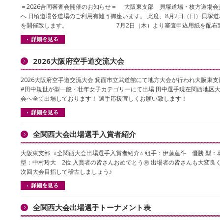
＝2026合同審査会開催のお知らせ＝ 大阪東支部 貝塚道場・枚方道場会
へ 日頃道場各道場のご利用有難う御座います。 此度、8月2日（日）貝塚
を開催致します。 7月2日（木）より審査申込用紙を配布致
2026大阪府空手道交流大会
2026大阪府空手道交流大会 箕面市立武道館にて地方大会が行われ大阪東
#田中規世が型一般・壮年女子カテゴリーにて出場 田中選手現在関西地区
会へ全て出場しております！ 選手応援宜しくお願い致します！
全関西大会出場選手入賞者紹介
大阪東支部 ⭐全関西大会出場選手入賞者紹介⭐ 組手：伊藤蓮斗 優勝 型：
型：中村玲大 2位 入賞者の皆さんおめでとう㊗️ 出場者の皆さんも大変良く
次回大会目指して稽古しましょう♪
全関西大会出場選手トーナメント表