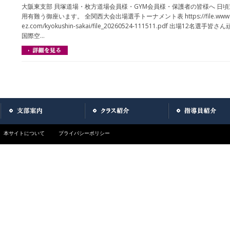
大阪東支部 貝塚道場・枚方道場会員様・GYM会員様・保護者の皆様へ 日
用有難う御座います。 全関西大会出場選手トーナメント表 https://file.www4
ez.com/kyokushin-sakai/file_20260524-111511.pdf 出場12名選
国際空…
本サイトについて
プライバシーポリシー