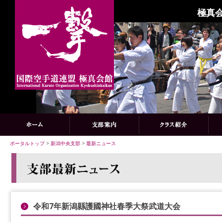
極真会
ポータルトップ
>
新潟中央支部
>
最新ニュース
令和7年新潟縣護國神社春季大祭武道大会