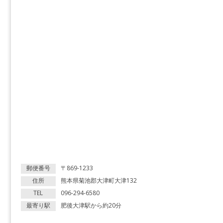
郵便番号
〒869-1233
住所
熊本県菊池郡大津町大津132
TEL
096-294-6580
最寄り駅
肥後大津駅から約20分