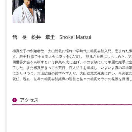
館 長 松井 章圭
Shokei Matsui
極真空手の創始者故・大山総裁に憧れ中学時代に極真会館入門。恵まれた
す。若干17歳で全日本大会に堂々4位入賞し、非凡さを世にしらしめた。第1
回世界大会をも制すという偉業を成し遂げ、その俊敏にして華麗な組手は
了した。また極真界きっての荒行、百人組手を達成し、いよいよ真の武道
にあたりつつ、大山総裁の哲学を学んだ。大山総裁の死去に伴い、その意
就任。現在、世界の極真会館組織の運営と益々の極真カラテの発展を目指
アクセス