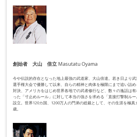
創始者 大山 倍立
Masutatu Oyama
今や伝説的存在となった地上最強の武道家、大山倍達。若き日より武道
選手権大会で優勝して以来、自らの精神と肉体を極限にまで追い詰め
対決、アメリカをはじめ世界各地での武者修行など、数々の逸話は有名
った「寸止めルール」に対して本当の強さを求める「直接打撃制ルー
設立。世界120カ国、1200万人の門弟の総裁として、その生涯を極真カ
歳。