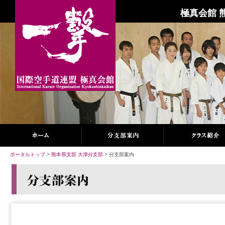
極真会館 
ポータルトップ
>
熊本県支部 大津分支部
> 分支部案内