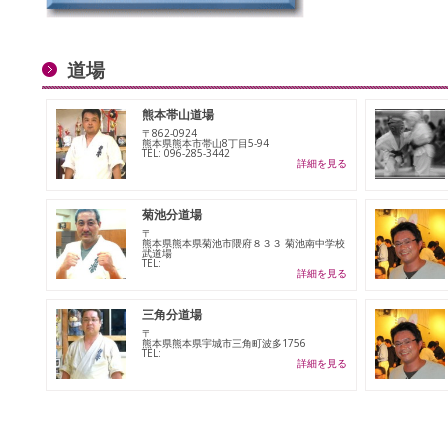
道場
熊本帯山道場
〒862-0924
熊本県熊本市帯山8丁目5-94
TEL: 096-285-3442
詳細を見る
菊池分道場
〒
熊本県熊本県菊池市隈府８３３ 菊池南中学校
武道場
TEL:
詳細を見る
三角分道場
〒
熊本県熊本県宇城市三角町波多1756
TEL:
詳細を見る