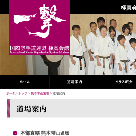
極真会
ポータルトップ
>
熊本帯山道場
> 道場案内
本部直轄 熊本帯山
道場