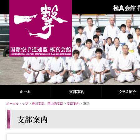
極真会館 
ポータルトップ
>
香川支部、岡山西支部
>
支部案内
> 道場