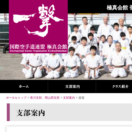
極真会館 
ポータルトップ
>
香川支部、岡山西支部
>
支部案内
> 道場