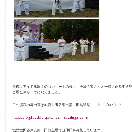
最後はアイドル歌手のコンサートの様に、会場の皆さんと一緒に正拳中段
会場全体が一つになりました。
子の演武の舞台裏は城西世田谷東支部 田無道場 ＨＰ ブログにて
http://blog.livedoor.jp/tanashi_setahiga_com/
城西世田谷東支部 田無道場では仲間を募集しています。