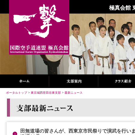
極真会館 
ポータルトップ
>
東京城西世田谷東支部
>
最新ニュース
田無道場の皆さんが、西東京市民祭りで演武を行い