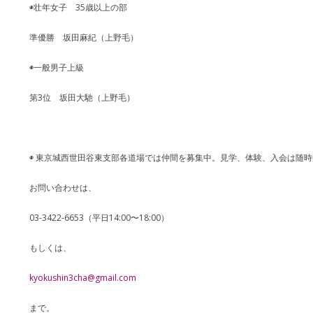
◉壮年女子 35歳以上の部
準優勝 坂田麻紀（上野毛）
◉一般男子上級
第3位 坂田大馳（上野毛）
◉ 東京城西世田谷東支部各道場では仲間を募集中。見学、体験、入会は随
お問い合わせは、
03-3422-6653（平日14:00〜18:00）
もしくは、
kyokushin3cha@gmail.com
まで。