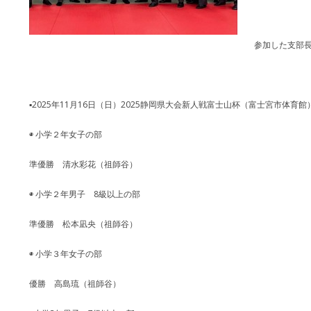
参加した支部
▪️2025年11月16日（日）2025静岡県大会新人戦富士山杯（富士宮市体育館
◉ 小学２年女子の部
準優勝 清水彩花（祖師谷）
◉ 小学２年男子 8級以上の部
準優勝 松本凪央（祖師谷）
◉ 小学３年女子の部
優勝 高島琉（祖師谷）