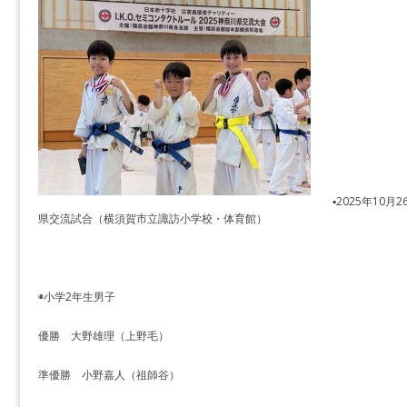
▪️2025年1
県交流試合（横須賀市立諏訪小学校・体育館）
◉小学2年生男子
優勝 大野雄理（上野毛）
準優勝 小野嘉人（祖師谷）