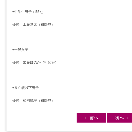
◉中学生男子＋55kg
優勝 工藤遼太（祖師谷）
◉一般女子
優勝 加藤ほのか（祖師谷）
◉５０歳以下男子
優勝 松岡純平（祖師谷）
Post navigation