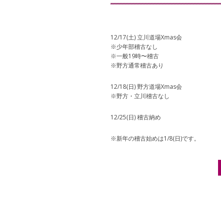
12/17(土) 立川道場Xmas会
※少年部稽古なし
※一般19時〜稽古
※野方通常稽古あり
12/18(日) 野方道場Xmas会
※野方・立川稽古なし
12/25(日) 稽古納め
※新年の稽古始めは1/8(日)です。
Post navigation