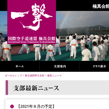
極真会館
ポータルトップ
>
東京城西野方支部
>
最新ニュース
【2021年８月の予定】