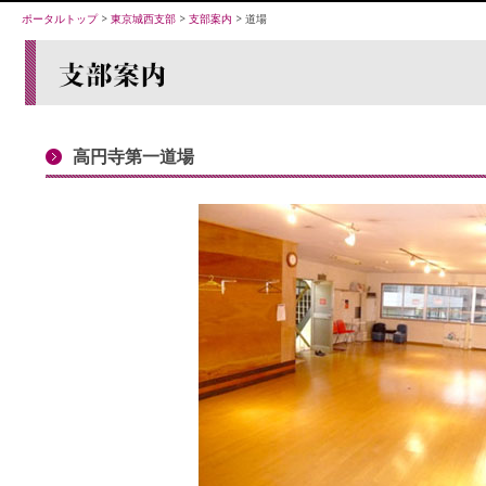
ポータルトップ
>
東京城西支部
>
支部案内
> 道場
高円寺第一道場