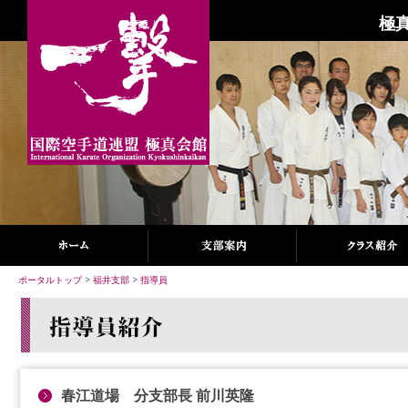
極
ポータルトップ
>
福井支部
>
指導員
春江道場 分支部長 前川英隆