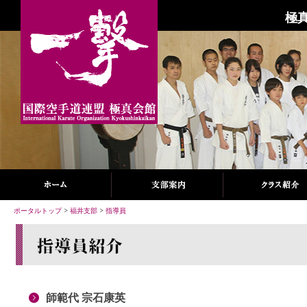
極
ポータルトップ
>
福井支部
>
指導員
師範代 宗石康英