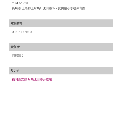
〒817-1701
長崎県 上県郡上対馬町比田勝379 比田勝小学校体育館
電話番号
092-739-6610
責任者
阿部清文
リンク
福岡西支部 対馬比田勝分道場