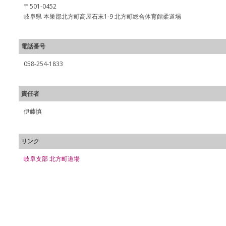
〒501-0452
岐阜県 本巣郡北方町高屋石末1-9 北方町総合体育館柔道場
電話番号
058-254-1833
責任者
伊藤慎
リンク
岐阜支部 北方町道場