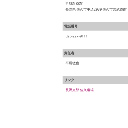
〒385-0051
長野県 佐久市中込2939 佐久市営武道館
電話番号
026-227-9111
責任者
平尾敏也
リンク
長野支部 佐久道場