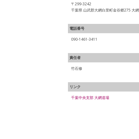
〒299-3242
千葉県 山武郡大網白里町金谷郷275 大
電話番号
090-1461-3411
責任者
竹石修
リンク
千葉中央支部 大網道場