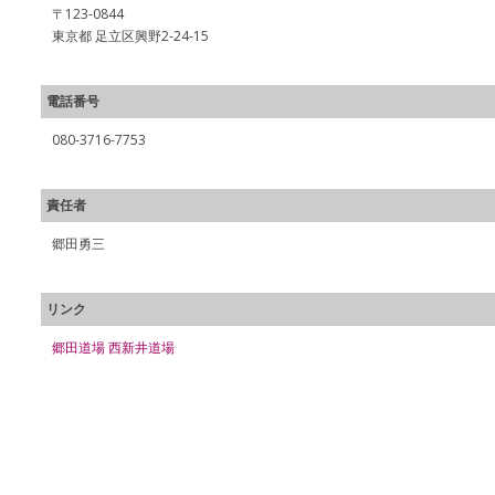
〒123-0844
東京都 足立区興野2-24-15
電話番号
080-3716-7753
責任者
郷田勇三
リンク
郷田道場 西新井道場