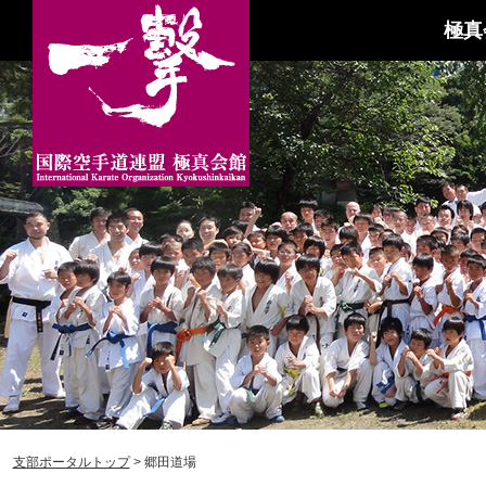
極真
支部ポータルトップ
> 郷田道場