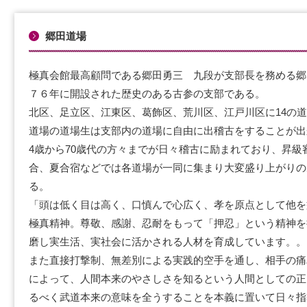
郷田道場
極真会館最高顧問である郷田勇三 九段が支部長を務める郷
７６年に開設された歴史のある古参の支部である。
北区、足立区、江東区、葛飾区、荒川区、江戸川区に14の
道場の道場生は支部内の道場に自由に出稽古をすることが出
4歳から70歳代の方々までが日々稽古に励まれており、昇級
合、夏合宿などでは各道場が一同に集まり大変盛り上がりの
る。
「頭は低く目は高く、口慎んで心広く、孝を原点として他を
極真精神。尊敬、感謝、忍耐をもって「押忍」という精神を
磨し実生活、実社会に活かされる人材を育成しています。。
また直接打撃制、無差別による実践的空手を通し、相手の痛
によって、人間本来のやさしさを知るという人間としての正
るべく武道本来の意味を全うすることを本義に置いて日々指