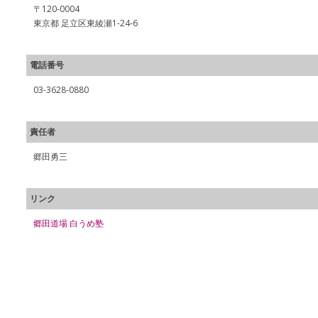
〒120-0004
東京都 足立区東綾瀬1-24-6
電話番号
03-3628-0880
責任者
郷田勇三
リンク
郷田道場 白うめ塾