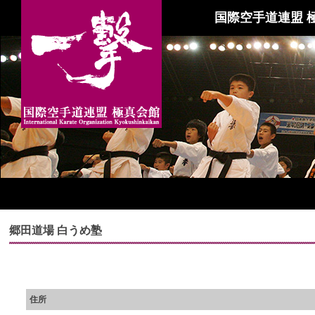
国際空手道連盟 
郷田道場 白うめ塾
住所