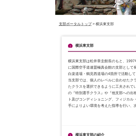
支部ポータルトップ
> 横浜東支部
横浜東支部
横浜東支部は松井章圭館長のもと、199
に国際空手道連盟極真会館の支部として
白楽道場・鶴見西道場の4箇所で活動して
当支部では、個人のレベルに合わせたク
たクラスを選択できるように工夫されて
の『特別選手クラス』や『他支部への出
ト及びコンディショニング、フィジカル
手によりよい環境を考えた指導を行い、
横浜東支部の紹介