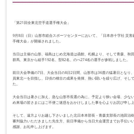
「第21回全東北空手道選手権大会」
9月8日（日）山形市総合スポーツセンターにおいて、「日本赤十字社 災害
手権大会」が開催されました。
当日は主催の山形、福島はじめ北海道は函館、札幌より、そして青森、秋
群馬、東京から組手192名、型82名、のべ274名の選手が参戦しました。
前日大会準備の7日、大会当日の8日2日間、山形市は36度の猛暑日となり
員東北一を目指し、日頃の稽古の成果を発揮、熱い闘いを繰り広げ、そし
た。
大会当日は暑さに加え、急な山形市長選の為に、予定より狭い会場、少な
め来場の皆さまにはご不便ご迷惑をおかけしました事を心よりお詫び申し
そして、遠方よりお越し下さいました北日本本部長・青森支部長の池田治
審判協力いただきました先生方、前日準備から当日大会運営までお手伝い
感謝、お礼申し上げます。