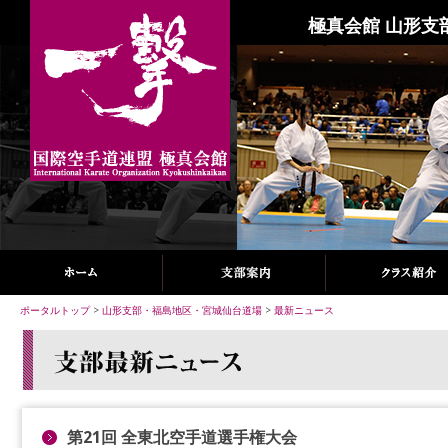
極真会館 山形支
ポータルトップ
>
山形支部・福島地区・宮城仙台道場
>
最新ニュース
第21回 全東北空手道選手権大会