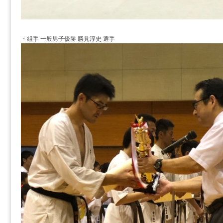
・組手 一般男子優勝 勝見淳史 選手