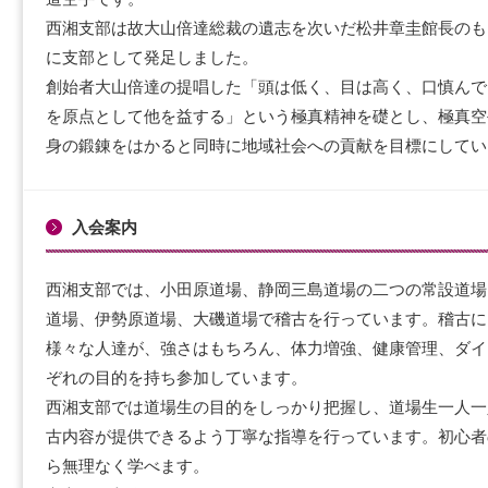
西湘支部は故大山倍達総裁の遺志を次いだ松井章圭館長のもと2
に支部として発足しました。
創始者大山倍達の提唱した「頭は低く、目は高く、口慎んで
を原点として他を益する」という極真精神を礎とし、極真空
身の鍛錬をはかると同時に地域社会への貢献を目標にしてい
入会案内
西湘支部では、小田原道場、静岡三島道場の二つの常設道場
道場、伊勢原道場、大磯道場で稽古を行っています。稽古に
様々な人達が、強さはもちろん、体力増強、健康管理、ダイ
ぞれの目的を持ち参加しています。
西湘支部では道場生の目的をしっかり把握し、道場生一人一
古内容が提供できるよう丁寧な指導を行っています。初心者
ら無理なく学べます。