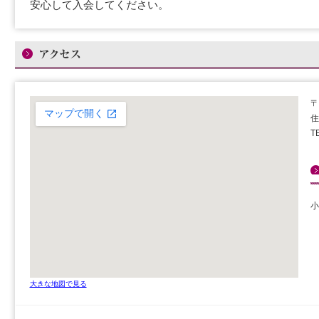
安心して入会してください。
〒
住
T
小
大きな地図で見る