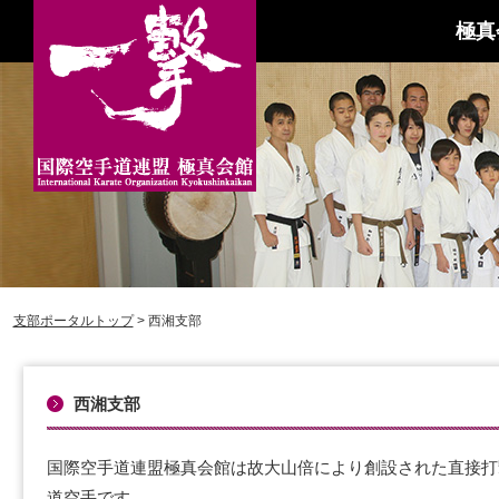
極真
支部ポータルトップ
> 西湘支部
西湘支部
国際空手道連盟極真会館は故大山倍により創設された直接打
道空手です。